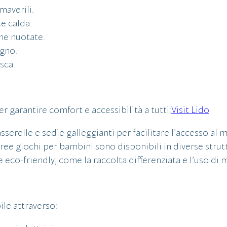
imaverili.
e calda.
ghe nuotate.
agno.
esca.
r garantire comfort e accessibilità a tutti:
Visit Lido
serelle e sedie galleggianti per facilitare l’accesso al m
 aree giochi per bambini sono disponibili in diverse strut
 eco-friendly, come la raccolta differenziata e l’uso di m
le attraverso: