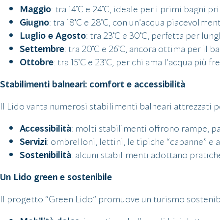
Maggio
: tra 14°C e 24°C, ideale per i primi bagni pr
Giugno
: tra 18°C e 28°C, con un’acqua piacevolment
Luglio e Agosto
: tra 23°C e 30°C, perfetta per lun
Settembre
: tra 20°C e 26°C, ancora ottima per il b
Ottobre
: tra 15°C e 23°C, per chi ama l’acqua più fr
Stabilimenti balneari: comfort e accessibilità
Il Lido vanta numerosi stabilimenti balneari attrezzati pe
Accessibilità
: molti stabilimenti offrono rampe, pas
Servizi
: ombrelloni, lettini, le tipiche “capanne” e
Sostenibilità
: alcuni stabilimenti adottano pratiche
Un Lido green e sostenibile
Il progetto “Green Lido” promuove un turismo sostenibi