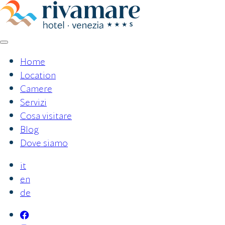
Vai
al
contenuto
Home
Location
Camere
Servizi
Cosa visitare
Blog
Dove siamo
it
en
de