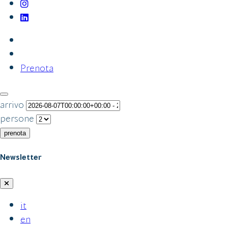
Prenota
arrivo
persone
prenota
Newsletter
it
en