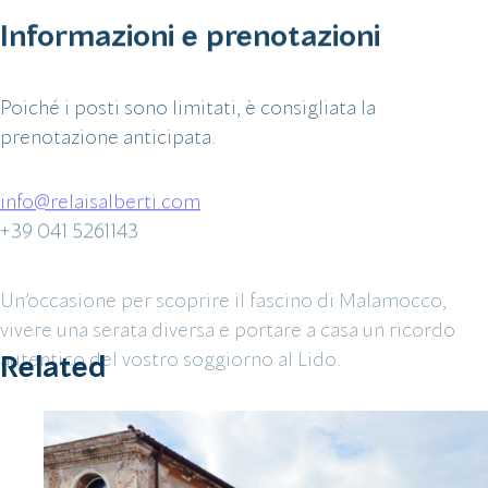
Informazioni e prenotazioni
Poiché i posti sono limitati, è consigliata la
prenotazione anticipata.
info@relaisalberti.com
+39 041 5261143
Un’occasione per scoprire il fascino di Malamocco,
vivere una serata diversa e portare a casa un ricordo
autentico del vostro soggiorno al Lido.
Related