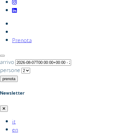
Prenota
arrivo
persone
prenota
Newsletter
it
en