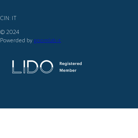
CIN: IT
© 2024
Powerded by
goomlab.it