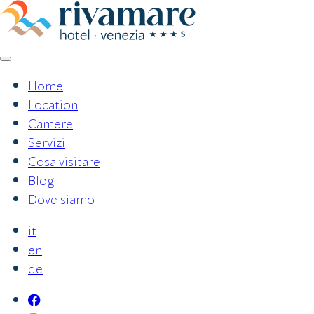
Vai
al
contenuto
Home
Location
Camere
Servizi
Cosa visitare
Blog
Dove siamo
it
en
de