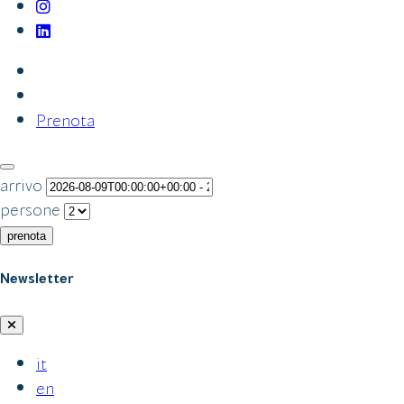
Prenota
arrivo
persone
prenota
Newsletter
it
en