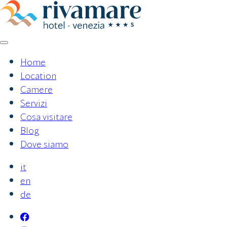
Vai
al
contenuto
Home
Location
Camere
Servizi
Cosa visitare
Blog
Dove siamo
it
en
de