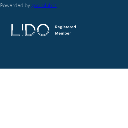
Powerded by
goomlab.it