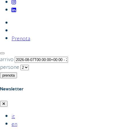
Prenota
arrivo
persone
prenota
Newsletter
it
en