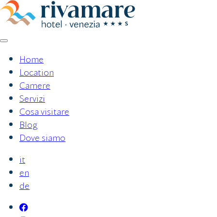
Vai
al
contenuto
Home
Location
Camere
Servizi
Cosa visitare
Blog
Dove siamo
it
en
de