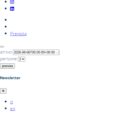
Prenota
arrivo
persone
prenota
Newsletter
it
en