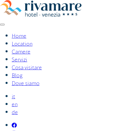
Vai
al
contenuto
Home
Location
Camere
Servizi
Cosa visitare
Blog
Dove siamo
it
en
de