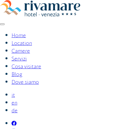
Vai
al
contenuto
Home
Location
Camere
Servizi
Cosa visitare
Blog
Dove siamo
it
en
de