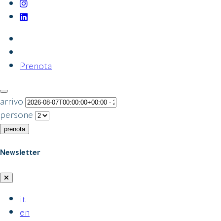
Prenota
arrivo
persone
prenota
Newsletter
it
en