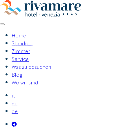
Zum
Inhalt
springen
Home
Standort
Zimmer
Service
Was zu besuchen
Blog
Wo wir sind
it
en
de