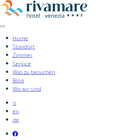
Zum
Inhalt
springen
Home
Standort
Zimmer
Service
Was zu besuchen
Blog
Wo wir sind
it
en
de