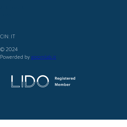
alla nostra
newsletter
CIN: IT
© 2024
Powerded by
goomlab.it