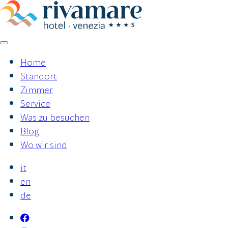
Zum
Inhalt
springen
Home
Standort
Zimmer
Service
Was zu besuchen
Blog
Wo wir sind
it
en
de