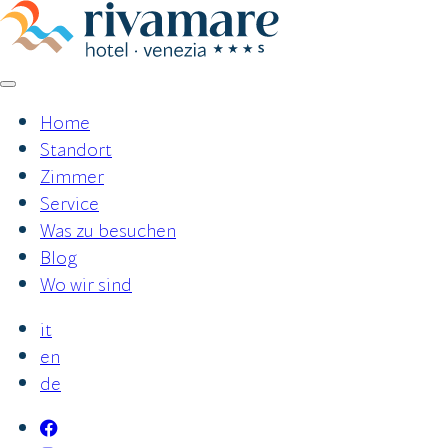
Zum
Inhalt
springen
Home
Standort
Zimmer
Service
Was zu besuchen
Blog
Wo wir sind
it
en
de