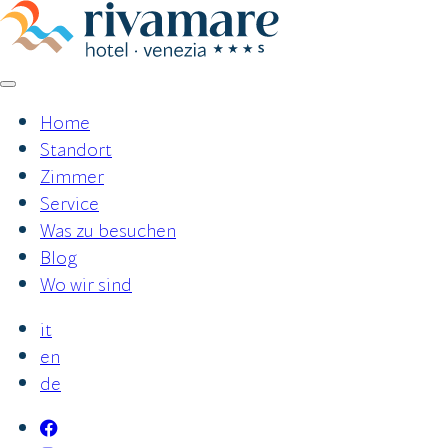
Zum
Inhalt
springen
Home
Standort
Zimmer
Service
Was zu besuchen
Blog
Wo wir sind
it
en
de